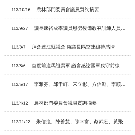
農林部門委員會議員質詢摘要
113/10/16
議長康裕成率議員慰勞後備教召訓練人員， 感謝國防戰力最佳後盾
113/9/27
拜會連江縣議會 康議長隔空連線搏感情
113/8/7
首度前進馬祖勞軍 議會感謝國軍戍守前線
113/8/6
李雅芬、邱于軒、宋立彬、方信淵、李順進、張勝富議員總質詢摘要
113/5/17
農林部門委員會議員質詢摘要
113/4/12
朱信強、陳善慧、陳幸富、蔡武宏、黃飛鳳、張勝富議員總質詢摘要
112/11/22