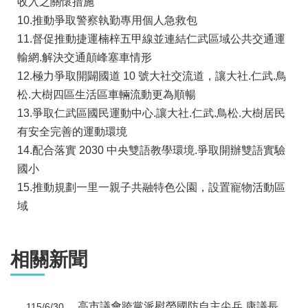
收入之關懷措施
10.推動爭取警察執勤專用個人急救包
11.督促推動捷運楠梓五甲線並連結仁武區域公共交通運
輸網.解決交通顛峰塞車情形
12.極力爭取開闢國道 10 號大社交流道，讓大社.仁武.鳥
松.大樹四區生活區車輛流動更為順暢
13.爭取仁武區國民運動中心.讓大社.仁武.鳥松.大樹居民
有安全完善的運動環境
14.配合落實 2030 中央雙語教學環境.爭取開辦雙語實驗
國小
15.推動規劃一里一親子共融特色公園，設置寵物活動區
域
相關新聞
高市議會跨黨派慰勞國防自主尖兵 康議長：看不見的堅守 成就看得見的和平
115/6/30