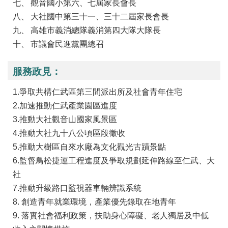
觀音國小第六、七屆家長會長
大社國中第三十一、三十二屆家長會長
高雄市義消總隊義消第四大隊大隊長
市議會民進黨團總召
服務政見：
1.爭取共構仁武區第三間派出所及社會青年住宅
2.加速推動仁武產業園區進度
3.推動大社觀音山國家風景區
4.推動大社九十八公頃區段徵收
5.推動大樹區自來水廠為文化觀光古蹟景點
6.監督鳥松捷運工程進度及爭取規劃延伸路線至仁武、大
社
7.推動升級路口監視器車輛辨識系統
8. 創造青年就業環境，產業優先錄取在地青年
9. 落實社會福利政策，扶助身心障礙、老人獨居及中低