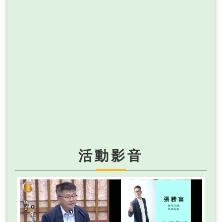
視
訊
系
統
議
長
信
箱
隱
私
權
宣
告
活動影音
資
訊
安
全
政