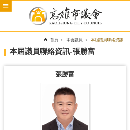
跳到主要內容區塊
進
階
搜
尋
首頁
本會議員
本屆議員聯絡資訊
本屆議員聯絡資訊-張勝富
本
會
介
張勝富
紹
本
會
議
員
新
聞
與