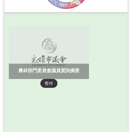
務
本
會
系
統
回
首
頁
農林部門委員會議員質詢摘要
網
站
暫停
導
覽
ENGLISH
影
音
隨
選