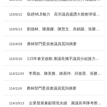
取經MLB魅力 高市議員盛讚大都會球場 康議長：澄清湖球場升級才能迎來更多國際賽事
115/6/12
劉德林、陳麗娜、陳慧文、吳銘賜、張勝富、林富寶議員總質詢摘要
115/5/13
農林部門委員會議員質詢摘要
115/4/28
115年春安啟動 康議長攜手議員分組接力走遍各分局 為第一線同仁加油打氣
115/2/10
李喬如、陳美雅、鍾易仲、邱俊憲、張勝富議員總質詢摘要
114/11/24
農林部門委員會議員質詢摘要
114/11/6
企業發展兼顧環境永續 康議長率隊考察中鋼公司
114/10/13