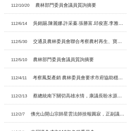
農林部門委員會議員質詢摘要
112/10/20
吳銘賜.陳麗娜.許采蓁.張勝富.邱俊憲.李雅靜議員總質詢摘要
112/6/14
交通及農林委員會聯合考察農村再生、寶來溫泉觀光
112/5/30
農林部門委員會議員質詢摘要
112/5/10
考察鳳梨產銷 農林委員會要求市府協助穩定價格
112/4/11
蔡總統南下關切高雄水情，康議長盼水源多元與共享
112/2/13
佛光山開山宗師星雲法師捨報圓寂，正副議長康裕成、曾俊傑率議員前往追思
112/2/7