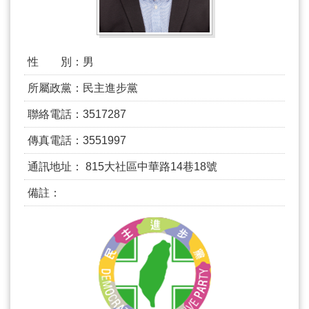
活
動
大
會
性 別：
男
資
所屬政黨：
民主進步黨
訊
聯絡電話：
3517287
本
會
傳真電話：
3551997
出
版
通訊地址：
815大社區中華路14巷18號
品
備註：
法
規
專
區
便
民
服