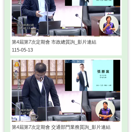
策
宣
告
著
作
權
第4屆第7次定期會 市政總質詢_影片連結
聲
明
115-05-13
RSS
訂
閱
專
區
第4屆第7次定期會 交通部門業務質詢_影片連結