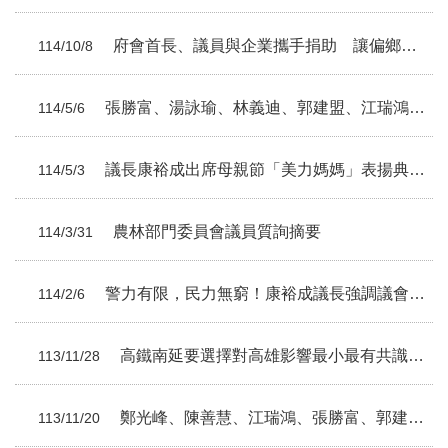
府會首長、議員與企業攜手捐助 讓偏鄉小學生也有馬戲夢
114/10/8
張勝富、湯詠瑜、林義迪、郭建盟、江瑞鴻議員總質詢摘要
114/5/6
議長康裕成出席母親節「美力媽媽」表揚典禮 溫柔感謝40位母親無私奉獻
114/5/3
農林部門委員會議員質詢摘要
114/3/31
警力有限，民力無窮！康裕成議長強調議會不分黨派支持警察局設備與人力補充
114/2/6
高鐵南延要選擇對高雄影響最小最有共識方案
113/11/28
鄭光峰、陳善慧、江瑞鴻、張勝富、郭建盟議員總質詢摘要
113/11/20