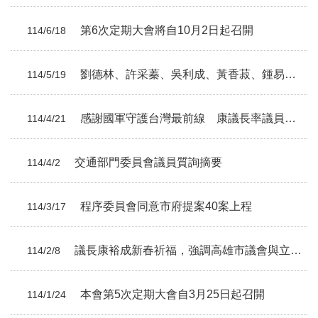
第6次定期大會將自10月2日起召開
114/6/18
劉德林、許采蓁、吳利成、黃香菽、鍾易仲、黃明太議員總質詢摘要
114/5/19
感謝國軍守護台灣最前線 康議長率議員致敬
114/4/21
交通部門委員會議員質詢摘要
114/4/2
程序委員會同意市府提案40案上程
114/3/17
議長康裕成新春祈福，強調高雄市議會與立法院不一樣，對客委會預算「一毛不刪」全力支持!
114/2/8
本會第5次定期大會自3月25日起召開
114/1/24