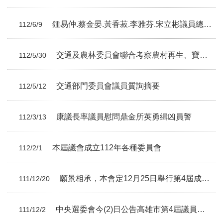
鍾易仲.蔡金晏.黃香菽.李雅芬.宋立彬議員總質詢摘要
112/6/9
交通及農林委員會聯合考察農村再生、寶來溫泉觀光
112/5/30
交通部門委員會議員質詢摘要
112/5/12
康議長率議員慰問鼎金所英勇緝凶員警
112/3/13
本屆議會成立112年各種委員會
112/2/1
願景相承，本會定12月25日舉行第4屆成立大會
111/12/20
中央選委會今(2)日公告高雄市第4屆議員當選人名單
111/12/2