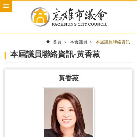
跳到主要內容區塊
進
階
搜
尋
首頁
本會議員
本屆議員聯絡資訊
本屆議員聯絡資訊-黃香菽
本
會
介
黃香菽
紹
本
會
議
員
新
聞
與