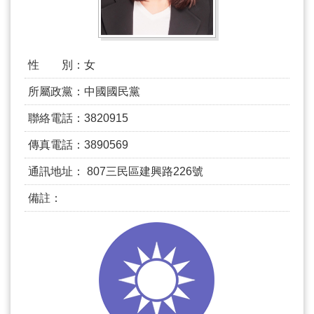
活
動
大
會
性 別：
女
資
訊
所屬政黨：
中國國民黨
本
聯絡電話：
3820915
會
傳真電話：
3890569
出
版
通訊地址：
807三民區建興路226號
品
備註：
法
規
專
區
便
民
服