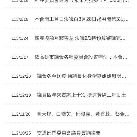
程序委員會通過77案市府提案上程 5/23開食品安全衛生專案報告
113/3/18
本會開工首日決議自3月28日起召開第3次定期大會
113/2/15
黨團協商互釋善意 決議2/1待預算審議完畢後改選各委員會
113/1/24
依高雄市議會各種委員會設置辦法，本會完成「成立113年各種委員會」
113/1/17
議會冬至送暖 康議長化身聖誕姐姐慰勞三民區清潔隊
112/12/23
議員四年來質詢上千次 捷運黃線工程動土
112/12/19
黃天煌、白喬茵、邱俊憲、黃香菽、蔡金晏、范織欽議員總質詢摘要
112/11/28
交通部門委員會議員質詢摘要
112/10/25