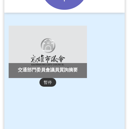
務
本
會
系
統
回
首
頁
網
交通部門委員會議員質詢摘要
站
導
暫停
覽
ENGLISH
影
音
隨
選