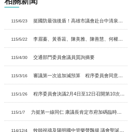
相關新聞
挺國防最強後盾！高雄市議會赴台中清泉崗勞軍 慰問空軍第三聯隊官兵辛勞
115/6/23
李眉蓁、黃香菽、陳美雅、陳善慧、何權峰、李亞築議員總質詢摘要
115/5/22
交通部門委員會議員質詢摘要
115/4/30
審議第一次追加減預算 程序委員會同意變更議程草案
115/3/16
程序委員會決議2月4日至12日召開第10次臨時會
115/1/26
力挺第一線同仁 康議長肯定市府加碼臨時人員清潔獎金至8,000元
115/1/7
牧師祝禱及陽明國中管樂聲飄揚 議會聖誕樹溫暖點燈
114/12/4