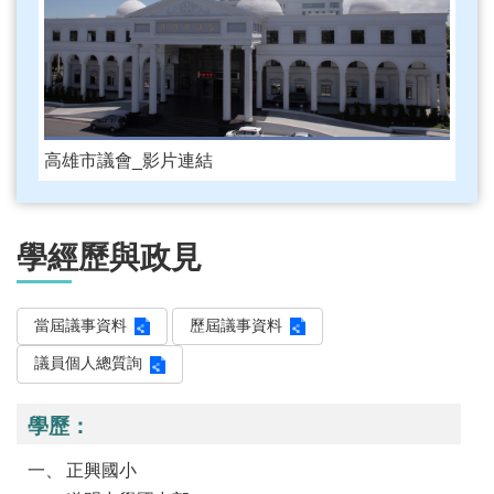
策
宣
告
著
作
權
聲
高雄市議會_影片連結
明
RSS
訂
學經歷與政見
閱
專
區
當屆議事資料
歷屆議事資料
議員個人總質詢
學歷：
正興國小