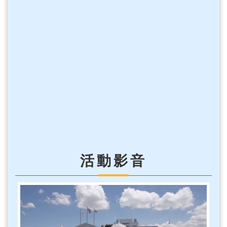
視
訊
系
統
議
長
信
箱
隱
私
權
宣
告
活動影音
資
訊
安
全
政