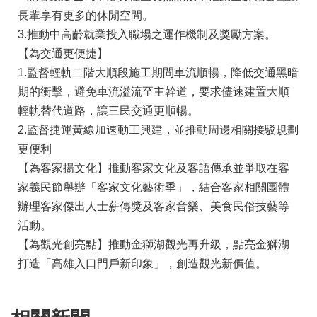
長輩享有更多的休閒空間。
3.推動中高齡就業投入職場之運作機制及獎勵方案。
【為交通更便捷】
1.監督輕軌二階大順段施工期間車流順暢，降低交通黑暗
期的衝擊，避免車流溢流至主幹道，要求儘速建置大順
輕軌替代道路，讓三民交通更順暢。
2.監督捷運黃線加速動工興建，並推動周邊相關接駁規劃
更便利
【為客家揚文化】推動客家文化及客語傳承並爭取在客
家義民節舉辦「客家文化藝術季」，結合客家相關團體
辦理客家傑出人士薪傳獎及客家音樂、美食民俗技藝等
活動。
【為觀光創亮點】推動金獅湖觀光再升級，點亮金獅湖
打造「高雄入口門戶新印象」，創造觀光新價值。