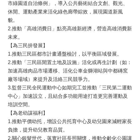
市綠園道自治條例」，導入公共藝術結合文創、觀光、
休閒、運動產業來活化綠色廊帶綜效，展現園道新風
貌。
2.推動「高雄消費日」點亮高雄新經濟，營造高雄消費新
未來。
【為三民拚發展】
1.推動三民區都市計畫通盤檢討，以平衡區域發展。
2.推動「三民區閒置土地及設施」活化或再生計劃（如：
加速高雄肉品市場遷移、活化公車金獅湖站與中都磚窯
廠等場域）來提升及活絡三民競爭力。
3.監督三民全民運動中心如期完工並推動「三民第二運動
中心」加速設立，且結合多功能用途打造更完善運動及
培訓空間。
【為老幼謀福利】
1.推動平價幼托，增設公共托育中心及幼兒園來減輕家長
負擔，提升幼兒教育品質。
2.關心銀髮世代，落實社區長照關懷，推動全齡化公園讓