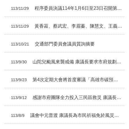
程序委員決議114年1月6日至23日召開第6、7次臨時會
113/11/29
黃香菽、蔡武宏、李眉蓁、陳慧文、王義雄、李順進議員總質詢摘要
113/11/29
交通部門委員會議員質詢摘要
113/10/21
山陀兒颱風來襲戒備 康議長要求市府規劃路邊空間開放停車
113/9/30
第4次定期大會將首度審議「高雄市碳預算」
113/9/23
感謝市府團隊全力投入三民區救災 康議長協同選區議員秋節慰勞
113/9/12
議會中元普渡 康議長為市民祈福免於風災之苦
113/8/9