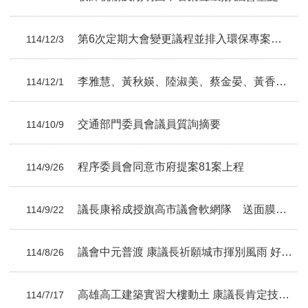
第6次定期大會變更議程並排入環保專案報告
114/12/3
李雅慧、黃秋媖、陸淑美、蔡金晏、黃香菽、李眉蓁議員總質詢摘要
114/12/1
交通部門委員會議員質詢摘要
114/10/9
程序委員會同意市府提案81案上程
114/9/26
議長康裕成授旗高市議會軟網隊 送面膜幽默勉勵：奪冠也要亮麗回家
114/9/22
議會中元普渡 康議長祈願城市揮別風雨 好運連連
114/8/26
高雄高工建築實習大樓動土 康議長肯定技職教育再升級
114/7/17