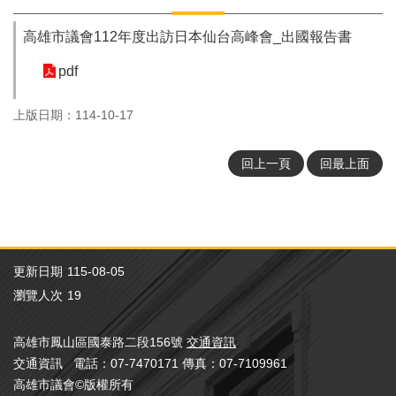
活
動
高雄市議會112年度出訪日本仙台高峰會_出國報告書
大
pdf
會
資
上版日期：114-10-17
訊
本
回上一頁
回最上面
會
出
版
品
法
更新日期
115-08-05
規
專
瀏覽人次
19
區
高雄市鳳山區國泰路二段156號
交通資訊
便
交通資訊 電話：07-7470171 傳真：07-7109961
民
服
高雄市議會©版權所有