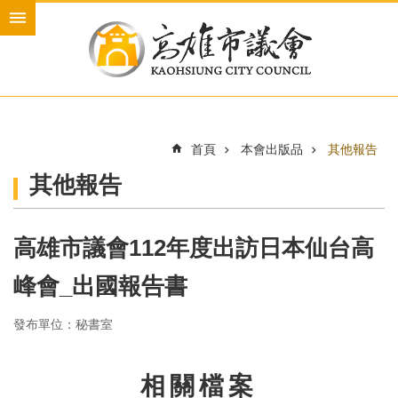
跳到主要內容區塊
進
階
搜
尋
首頁
本會出版品
其他報告
本
其他報告
會
介
紹
高雄市議會112年度出訪日本仙台高
本
會
峰會_出國報告書
議
員
發布單位：秘書室
新
聞
相關檔案
與