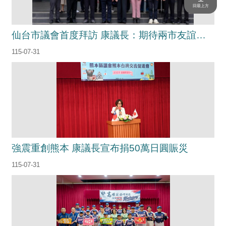
活
回最上方
動
仙台市議會首度拜訪 康議長：期待兩市友誼升溫
大
會
115-07-31
資
訊
本
會
出
版
品
法
強震重創熊本 康議長宣布捐50萬日圓賑災
規
115-07-31
專
區
便
民
服