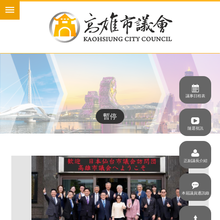
跳到主要內容區塊
進
階
搜
尋
本
議事日程表
會
介
暫停
紹
隨選視訊
本
會
正副議長介紹
議
員
新
本屆議員通訊錄
聞
與