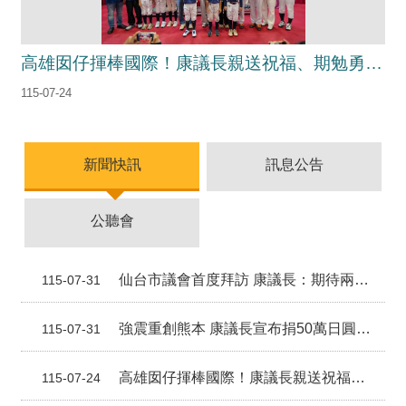
務
本
會
高雄囡仔揮棒國際！康議長親送祝福、期勉勇敢追夢
系
115-07-24
統
回
新聞快訊
訊息公告
首
頁
網
公聽會
站
導
覽
仙台市議會首度拜訪 康議長：期待兩市友誼升溫
115-07-31
ENGLISH
強震重創熊本 康議長宣布捐50萬日圓賑災
115-07-31
影
音
高雄囡仔揮棒國際！康議長親送祝福、期勉勇敢追夢
115-07-24
隨
選