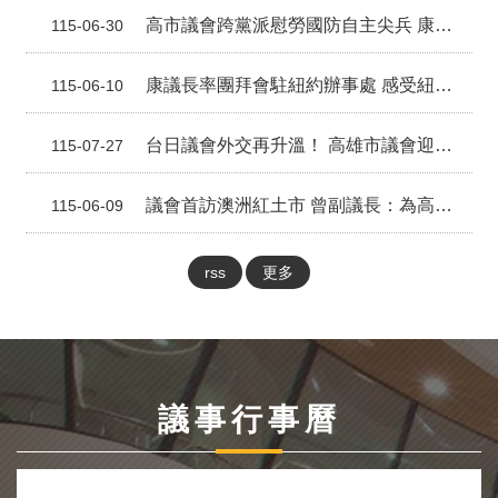
視
高市議會跨黨派慰勞國防自主尖兵 康議長：看不見的堅守 成就看得見的和平
115-06-30
訊
系
康議長率團拜會駐紐約辦事處 感受紐約NBA熱潮 借鏡紐約經驗讓高雄在世界城市網絡找到新座標
統
115-06-10
議
台日議會外交再升溫！ 高雄市議會迎日本熊本縣議會訪團 攜手深化台日交流新篇章
115-07-27
長
信
箱
議會首訪澳洲紅土市 曾副議長：為高雄新增姊妹市努力
115-06-09
隱
私
rss
更多
權
宣
告
資
訊
議事行事曆
安
全
政