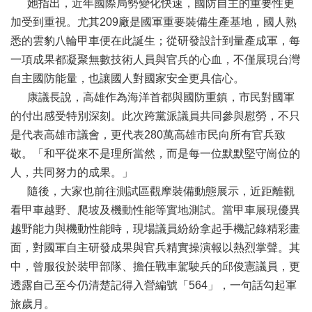
她指出，近年國際局勢變化快速，國防自主的重要性更
務
加受到重視。尤其209廠是國軍重要裝備生產基地，國人熟
本
悉的雲豹八輪甲車便在此誕生；從研發設計到量產成軍，每
會
一項成果都凝聚無數技術人員與官兵的心血，不僅展現台灣
系
統
自主國防能量，也讓國人對國家安全更具信心。
康議長說，高雄作為海洋首都與國防重鎮，市民對國軍
回
的付出感受特別深刻。此次跨黨派議員共同參與慰勞，不只
首
是代表高雄市議會，更代表280萬高雄市民向所有官兵致
頁
敬。「和平從來不是理所當然，而是每一位默默堅守崗位的
網
人，共同努力的成果。」
站
隨後，大家也前往測試區觀摩裝備動態展示，近距離觀
導
看甲車越野、爬坡及機動性能等實地測試。當甲車展現優異
覽
越野能力與機動性能時，現場議員紛紛拿起手機記錄精彩畫
ENGLISH
面，對國軍自主研發成果與官兵精實操演報以熱烈掌聲。其
影
中，曾服役於裝甲部隊、擔任戰車駕駛兵的邱俊憲議員，更
音
透露自己至今仍清楚記得入營編號「564」，一句話勾起軍
隨
旅歲月。
選