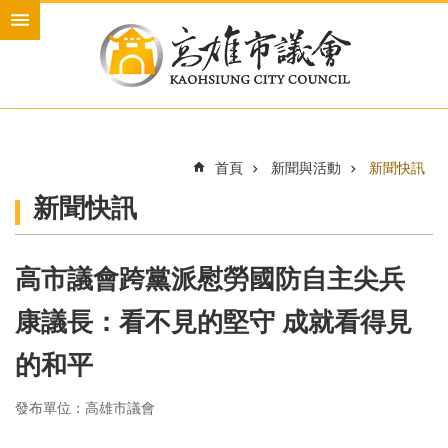
跳到主要內容區塊
進
階
搜
尋
首頁
新聞與活動
新聞快訊
本
新聞快訊
會
介
紹
高市議會跨黨派慰勞國防自主尖兵
本
會
康議長：看不見的堅守 成就看得見
議
員
的和平
新
發布單位：高雄市議會
聞
與