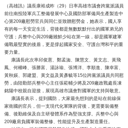
活
（高雄訊）議長康裕成昨（29）日率高雄市議會跨黨派議員
動
前往南投陸軍兵工整備發展中心及國防部軍備局生產製造中
大
心第209廠慰勞官兵與同仁並致贈慰勞金，她表示，國人享
會
有的每一天安定生活，背後都是無數默默付出的國軍弟兄的
資
守護；兵整中心與209廠雖鮮少站在第一線，卻是國軍建軍
訊
備戰最堅實的後盾，更是撐起國家安全、守護台灣和平的重
本
要力量。
會
康議長此次率邱俊憲、鄭孟洳、陳慧文、黃文志、黃飛
出
版
鳳、何權峰、張勝富、湯詠瑜、張博洋、李順進、陳幸富、
品
黃秋媖、郭建盟、黃文益及黃彥毓等15位跨黨派議員共同慰
法
勞，由陸勤部兵整中心主任張菘輔少將及209廠政戰處長凍
規
銘陽中校親自迎接，展現高雄市議會對國軍的支持與敬意。
專
康議長表示，提到國防，大家最先想到的是站在前線保
區
家衛國的官兵，但一支現代化軍隊的背後，更需要裝備整
便
備、後勤維保及自主研發體系作為堅強支撐。兵整中心與
民
209廠肩負國軍裝備整修、性能提升及生產製造重任。
服