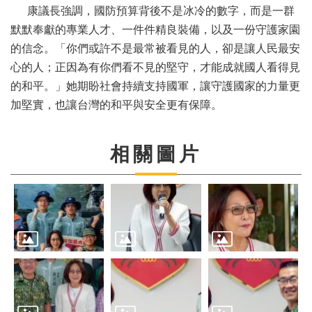
視
康議長強調，國防預算背後不是冰冷的數字，而是一群
訊
默默奉獻的專業人才、一件件精良裝備，以及一份守護家園
系
的信念。「你們或許不是最常被看見的人，卻是讓人民最安
統
心的人；正因為有你們看不見的堅守，才能成就國人看得見
議
的和平。」她期盼社會持續支持國軍，讓守護國家的力量更
長
加堅實，也讓台灣的和平與安全更有保障。
信
箱
相關圖片
隱
私
權
宣
告
資
訊
安
全
政