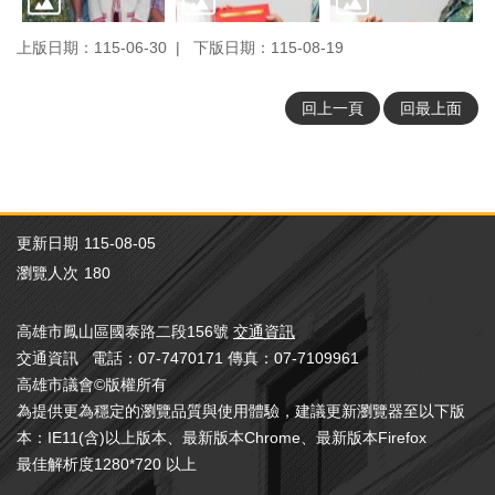
策
宣
上版日期：115-06-30
下版日期：115-08-19
告
著
回上一頁
回最上面
作
權
聲
明
RSS
更新日期
115-08-05
訂
閱
瀏覽人次
180
專
區
高雄市鳳山區國泰路二段156號
交通資訊
交通資訊 電話：07-7470171 傳真：07-7109961
高雄市議會©版權所有
為提供更為穩定的瀏覽品質與使用體驗，建議更新瀏覽器至以下版
本：IE11(含)以上版本、最新版本Chrome、最新版本Firefox
最佳解析度1280*720 以上