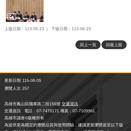
視
訊
系
統
上版日期：113-05-23
下版日期：113-06-23
議
長
回上一頁
回最上面
信
箱
隱
私
權
更新日期
115-08-05
宣
瀏覽人次
257
告
資
高雄市鳳山區國泰路二段156號
交通資訊
訊
交通資訊 電話：07-7470171 傳真：07-7109961
安
高雄市議會©版權所有
全
為提供更為穩定的瀏覽品質與使用體驗，建議更新瀏覽器至以下版
政