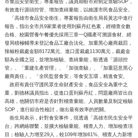
市食品安全衛生」專案報告，議員期盼市府制定查驗SOP，
活
動
有效進行源頭控管、增加查緝量能，以維護市民食品安全。
「高雄市食品安全衛生」專案報告由衛生局長黃志中進行
大
報告，指出全市共9家業者使用到蘇丹紅色素，經稽查全數
會
資
合格、校園營養午餐優先採用三章一Q國產可溯源食材、經
訊
發局積極輔導未登記食品工廠合法化、加重黑心廠商裁罰，
辣椒粉裁處金額8172萬元、進口蛋裁處1130萬元，裁處金
本
會
額為全國之冠，並增加檢驗、查緝量能，盼透過「源頭控
出
管」、「重建生產管理」、「加強查驗」、「加重惡意黑心
版
廠商責任」、「全民監督食安」等食安五環，精進食安。
品
政府有責任守護民眾生命財產安全，食品安全為重中之
法
重，劉德林議員指出，從進口蛋到蘇丹紅，問題廠商皆出自
規
高雄，他關切市府是否針對稽查量能、人員數量及制定檢驗
專
區
SOP，進行綜合性檢討，做出最有效率的把關。
衛生局表示，針對食安事件，現透過「高雄市民生安全平
便
台」跨網絡聯繫，並擴大檢驗量能、稽查人力、增加檢查項
民
服
目；檢驗人力增至29人，較109年增加61%、稽查人力新增