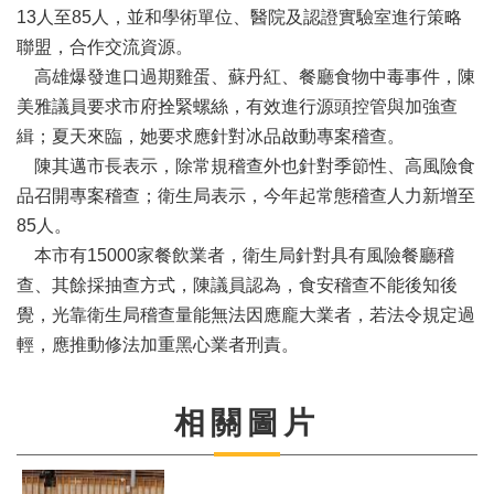
務
13人至85人，並和學術單位、醫院及認證實驗室進行策略
聯盟，合作交流資源。
本
會
高雄爆發進口過期雞蛋、蘇丹紅、餐廳食物中毒事件，陳
系
美雅議員要求市府拴緊螺絲，有效進行源頭控管與加強查
統
緝；夏天來臨，她要求應針對冰品啟動專案稽查。
陳其邁市長表示，除常規稽查外也針對季節性、高風險食
回
品召開專案稽查；衛生局表示，今年起常態稽查人力新增至
首
頁
85人。
本市有15000家餐飲業者，衛生局針對具有風險餐廳稽
網
查、其餘採抽查方式，陳議員認為，食安稽查不能後知後
站
導
覺，光靠衛生局稽查量能無法因應龐大業者，若法令規定過
覽
輕，應推動修法加重黑心業者刑責。
ENGLISH
相關圖片
影
音
隨
選