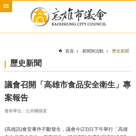
跳到主要內容區塊
進
階
搜
尋
首頁
新聞與活動
歷史新聞
本
歷史新聞
會
介
紹
議會召開「高雄市食品安全衛生」專
本
會
案報告
議
員
發布單位：公共關係室
新
聞
(高雄訊)食安事件不斷發生，議會今(23)日下午舉行「高雄
與