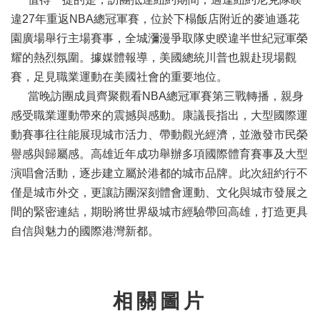
策
宣
違27年重返NBA總冠軍賽，位於下榻飯店附近的麥迪遜花
告
園廣場舉行主場賽事，全城瀰漫爭取隊史睽違半世紀冠軍榮
耀的熱烈氛圍。據媒體報導，美國總統川普也親赴現場觀
著
作
賽，足見職業運動在美國社會的重要地位。
權
當晚訪團成員齊聚觀看NBA總冠軍賽第三戰轉播，親身
聲
感受職業運動帶來的震撼與感動。康議長指出，大型國際運
明
動賽事往往能展現城市活力、帶動觀光經濟，並激發市民榮
RSS
譽感與歸屬感。高雄近年成功舉辦多項國際體育賽事及大型
訂
閱
演唱會活動，逐步建立屬於港都的城市品牌。此次紐約行不
專
僅是城市外交，更讓訪團深刻體會運動、文化與城市發展之
區
間的緊密連結，期盼將世界級城市經驗帶回高雄，打造更具
自信與魅力的國際港灣新都。
相關圖片