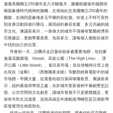
視
適逢美國獨立250週年及六月驕傲月，圖書館建築外牆懸掛
訊
兩面象徵時代精神的旗幟，左側為紀念美國獨立250週年的
系
國旗，右側則是象徵多元平權的彩虹旗。街道上不時可見性
統
別友善活動與遊行隊伍，展現紐約兼容並蓄、多元共融的城
議
市文化。康議長表示，一座偉大的城市不僅擁有繁榮經濟與
長
完善建設，更能尊重差異、包容多元，讓每個人都能在城市
信
箱
中找到自己的位置。
拜會前一天，訪團亦走訪曼哈頓多處重要地標，包括麥
隱
迪遜花園廣場、Vessel、高架公園（The High Line）、漂
私
浮公園（Little Island）、雀兒喜市場；並在傍晚時分登上曾
權
宣
出現在《金剛》、《西雅圖夜未眠》等數部經典電影中的城
告
市地標－帝國大廈，欣賞曼哈頓日落與璀璨夜景。康議長表
示，紐約最值得學習之處，在於城市更新過程中兼顧歷史記
資
訊
憶、公共空間與文化創意，讓城市發展不只是硬體建設，更
安
保有市民生活溫度，這與高雄近年推動港灣轉型及亞洲新灣
全
區發展理念相當契合。
政
值得一提的是，訪團抵達紐約期間，適逢紐約尼克隊睽