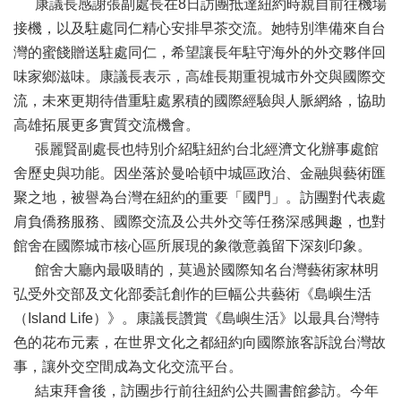
康議長感謝張副處長在8日訪團抵達紐約時親自前往機場
務
接機，以及駐處同仁精心安排早茶交流。她特別準備來自台
本
灣的蜜餞贈送駐處同仁，希望讓長年駐守海外的外交夥伴回
會
味家鄉滋味。康議長表示，高雄長期重視城市外交與國際交
系
統
流，未來更期待借重駐處累積的國際經驗與人脈網絡，協助
高雄拓展更多實質交流機會。
回
張麗賢副處長也特別介紹駐紐約台北經濟文化辦事處館
首
舍歷史與功能。因坐落於曼哈頓中城區政治、金融與藝術匯
頁
聚之地，被譽為台灣在紐約的重要「國門」。訪團對代表處
網
肩負僑務服務、國際交流及公共外交等任務深感興趣，也對
站
館舍在國際城市核心區所展現的象徵意義留下深刻印象。
導
館舍大廳內最吸睛的，莫過於國際知名台灣藝術家林明
覽
弘受外交部及文化部委託創作的巨幅公共藝術《島嶼生活
ENGLISH
（Island Life）》。康議長讚賞《島嶼生活》以最具台灣特
影
色的花布元素，在世界文化之都紐約向國際旅客訴說台灣故
音
事，讓外交空間成為文化交流平台。
隨
結束拜會後，訪團步行前往紐約公共圖書館參訪。今年
選