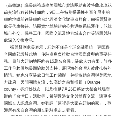
活
（高雄訊）議長康裕成率美國城市參訪團結束波特蘭玫瑰花
動
節交流行程後轉赴紐約，9日上午特別搭乘擁有百年歷史的
大
紐約地鐵前往駐紐約台北經濟文化辦事處拜會，由張麗賢副
會
處長代表接待。訪團實地體驗紐約公共運輸系統運作，並就
資
城市外交、僑務工作、國際交流及地方城市合作等議題與駐
訊
處深入交換意見。
本
張麗賢副處長表示，紐約不僅是全球金融重鎮，更因聯
會
合國總部設於此地，使駐處肩負推動台灣國際參與的重要任
出
版
務。目前大紐約地區約有15萬名台僑，駐處人力有限，許多
品
工作仰賴僑胞長期協助與支持，展現海外台灣人彼此扶持的
法
情誼。她也分享駐處日常工作縮影，包括協助台灣與美國地
規
方政府、民間團體交流，如高雄之前和橘郡（Orange
專
county）簽訂姊妹市；以及推動7月26日將於大都會球場舉
區
辦的「台灣日」活動等，希望透過文化與體育交流，讓更多
便
國際友人認識台灣。她強調「這裡是大家在紐約的家」，歡
民
迎所有來自台灣的朋友到駐處走走看看。
服