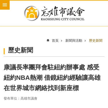
跳到主要內容區塊
進
階
搜
尋
首頁
新聞與活動
歷史新聞
本
歷史新聞
會
介
紹
康議長率團拜會駐紐約辦事處 感受
本
會
紐約NBA熱潮 借鏡紐約經驗讓高雄
議
員
在世界城市網絡找到新座標
新
發布單位：高雄市議會
聞
與