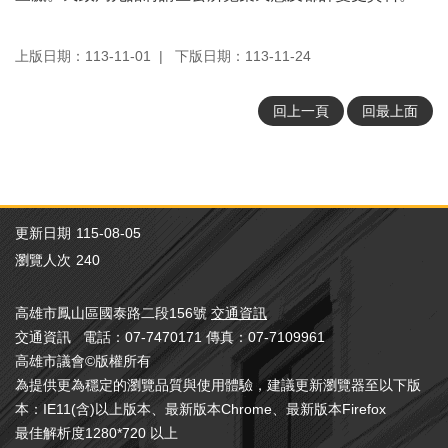
策
宣
告
上版日期：113-11-01
下版日期：113-11-24
著
作
回上一頁
回最上面
權
聲
明
RSS
訂
更新日期
115-08-05
閱
瀏覽人次
240
專
區
高雄市鳳山區國泰路二段156號
交通資訊
交通資訊 電話：07-7470171 傳真：07-7109961
高雄市議會©版權所有
為提供更為穩定的瀏覽品質與使用體驗，建議更新瀏覽器至以下版
本：IE11(含)以上版本、最新版本Chrome、最新版本Firefox
最佳解析度1280*720 以上