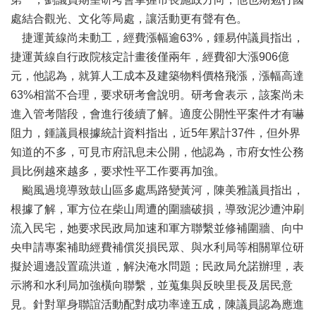
務
處結合觀光、文化等局處，讓活動更有聲有色。
本
捷運黃線尚未動工，經費漲幅逾63%，鍾易仲議員指出，
會
捷運黃線自行政院核定計畫後僅兩年，經費卻大漲906億
系
統
元，他認為，就算人工成本及建築物料價格飛漲，漲幅高達
63%相當不合理，要求研考會說明。研考會表示，該案尚未
回
進入管考階段，會進行後續了解。適度公開性平案件才有嚇
首
阻力，鍾議員根據統計資料指出，近5年累計37件，但外界
頁
知道的不多，可見市府訊息未公開，他認為，市府女性公務
網
員比例越來越多，要求性平工作要再加強。
站
颱風過境導致鼓山區多處馬路變黃河，陳美雅議員指出，
導
根據了解，軍方位在柴山周遭的圍牆破損，導致泥沙遭沖刷
覽
流入民宅，她要求民政局加速和軍方聯繫並修補圍牆、向中
ENGLISH
央申請專案補助經費補償災損民眾、與水利局等相關單位研
影
擬於週邊設置疏洪道，解決淹水問題；民政局允諾辦理，表
音
示將和水利局加強橫向聯繫，並蒐集與反映里長及居民意
隨
見。針對單身聯誼活動配對成功率達五成，陳議員認為應進
選