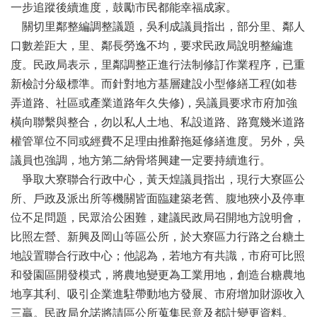
一步追蹤後續進度，鼓勵市民都能幸福成家。
視
訊
關切里鄰整編調整議題，吳利成議員指出，部分里、鄰人
系
口數差距大，里、鄰長勞逸不均，要求民政局說明整編進
統
度。民政局表示，里鄰調整正進行法制修訂作業程序，已重
議
新檢討分級標準。而針對地方基層建設小型修繕工程(如巷
長
弄道路、社區或產業道路年久失修)，吳議員要求市府加強
信
橫向聯繫與整合，勿以私人土地、私設道路、路寬幾米道路
箱
權管單位不同或經費不足理由推辭拖延修繕進度。另外，吳
隱
議員也強調，地方第二納骨塔興建一定要持續進行。
私
爭取大寮聯合行政中心，黃天煌議員指出，現行大寮區公
權
所、戶政及派出所等機關皆面臨建築老舊、腹地狹小及停車
宣
告
位不足問題，民眾洽公困難，建議民政局召開地方說明會，
比照左營、新興及岡山等區公所，於大寮區力行路之台糖土
資
地設置聯合行政中心；他認為，若地方有共識，市府可比照
訊
安
和發園區開發模式，將農地變更為工業用地，創造台糖農地
全
地享其利、吸引企業進駐帶動地方發展、市府增加財源收入
政
三贏。民政局允諾將請區公所蒐集民意及都計變更資料。