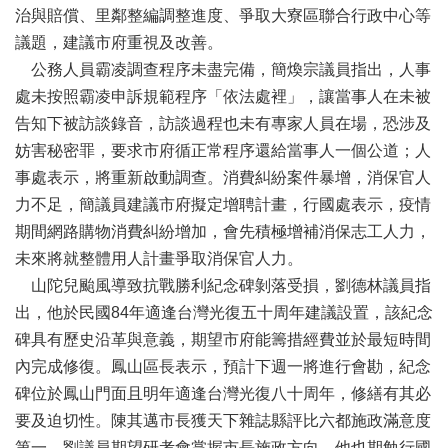
活
治與賠償、里鄰整編調整進度、爭取大寮區聯合行政中心等
動
議題，建議市府重視及改善。
大
公務人員霸凌調查程序未盡完備，簡煥宗議員指出，人事
會
處未按照霸凌申訴規範程序「依法處裡」，讓當事人在未被
資
告知下被訪談錄音，訪談過程也未有專家人員在場，恐涉及
訊
妨害秘密罪，要求市府循正常程序還給當事人一個公道；人
本
事處表示，將重新啟動調查。消費糾紛案件暴增，消保官人
會
力不足，簡議員建議市府擬定增聘計畫，行國處表示，疫情
出
版
期間網路購物消費糾紛增加，會先積極增補消保志工人力，
品
未來將就整體用人計畫爭取消保官人力。
山陀兒颱風導致抗戰勝利紀念碑剝落受損，劉德林議員指
法
規
出，他於民國84年適逢台灣光復五十周年建議設置，該紀念
專
碑具有歷史沿革與意義，期望市府能籌措經費並於最短時間
區
內完成修復。鳳山區長表示，預計下週一將進行會勘，紀念
便
碑位於鳳山門面且明年適逢台灣光復八十周年，修繕有其必
民
要及迫切性。陳其邁市長獲天下雜誌縣評比六都施政滿意度
服
第一，劉議員期望研考會掌握市長施政方向，他也期勉行國