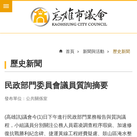
跳到主要內容區塊
進
階
搜
尋
首頁
新聞與活動
歷史新聞
本
歷史新聞
會
介
紹
民政部門委員會議員質詢摘要
本
會
發布單位：公共關係室
議
員
(高雄訊)議會今(1)日下午進行民政部門業務報告與質詢議
新
程，小組議員分別關注公務人員霸凌調查程序瑕疵、加速修
聞
與
復抗戰勝利紀念碑、捷運黃線工程經費疑慮、鼓山區淹水整