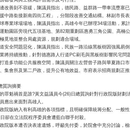
邊改善刻不容緩，陳議員指出，德民路、益群路一帶車流壅塞已
援中路銜接新南四街工程」，分階段改善交通結構。林副市長表
專業球場場地，陳議員指出，高雄今年已辦理34場活動，累計1
運動園區旁現代五項基地、第82期重劃區惠勇三角公園、高楠
極覓地並整合局處資源，規劃適合場域。
道安全問題惡化，陳議員指出，民族一路沿線黑板樹因強風易倒
業將持續推動，針對德惠路人行道PC刷毛與黑板樹影響民宅問
打造多功能公共服務空間，陳議員關注左營曾子路與華夏路口市
、集會所及第二戶政，提升公有地效益。市府表示招商規劃正推
員總質詢摘要
罪魁禍首是誰?黃文益議員今(26)日總質詢針對行政院版財劃
員應出來面對高雄人。
院版納入有利高雄的各項指標，且明確保障統籌分配、一般性及
5日卻在立法院程序委員會遭藍白聯手封殺。
政院版本遭否決表達遺憾，呼籲先付委，於院會中充分討論，檢