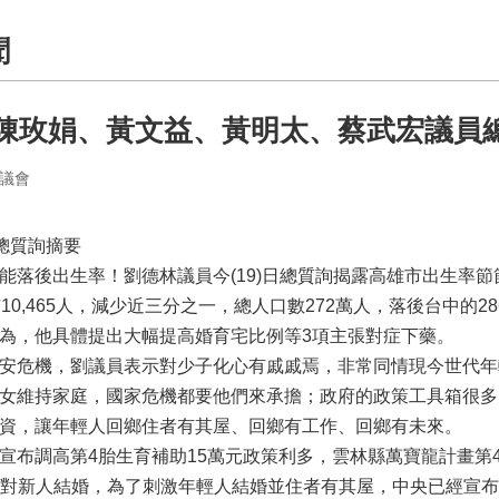
聞
陳玫娟、黃文益、黃明太、蔡武宏議員
議會
員總質詢摘要
落後出生率！劉德林議員今(19)日總質詢揭露高雄市出生率節節
有10,465人，減少近三分之一，總人口數272萬人，落後台中的
為，他具體提出大幅提高婚育宅比例等3項主張對症下藥。
安危機，劉議員表示對少子化心有戚戚焉，非常同情現今世代年
女維持家庭，國家危機都要他們來承擔；政府的政策工具箱很多
資，讓年輕人回鄉住者有其屋、回鄉有工作、回鄉有未來。
布調高第4胎生育補助15萬元政策利多，雲林縣萬寶龍計畫第4
000對新人結婚，為了刺激年輕人結婚並住者有其屋，中央已經宣