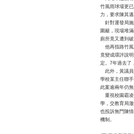
竹風雨球場更已
力，要求陳其邁
針對運發局施
圍籬，現場堆滿
廁所竟又遭到破
他再指路竹風
竟變成環評說明
定。7年過去了
此外，黃議員
學校某主任聯手
此案逾兩年仍無
重視校園霸凌
學，交教育局澈
也投訴無門陳情
機制。