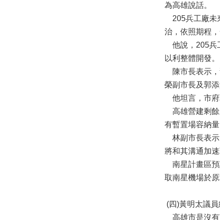
為高雄說話。
205兵工廠未
治，依照期程，
他說，205兵
以利整體開發。
陳市長表示，
榮副市長及郭添
他坦言，市府
高雄營建剩餘土
有暫置場容納量
林副市長表示，
將和其溝通加速
南星計畫區預計
取南星機場於原
(四)黃明太議
高雄市是沒有政