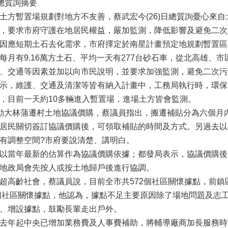
員總質詢摘要
方暫置場規劃對地方不友善，蔡武宏今(26)日總質詢憂心來
，要求市府守護在地居民權益，嚴加監測，降低影響及避免二次
應短期土石去化需求，市府擇定於南星計畫預定地規劃暫置區，
每月有9.16萬方土石、平均一天有277台砂石車，從北高雄、
、交通等因素並加以向市民說明，並要求加強監測，避免二次污
示，維護、交通及清潔等皆有納入計畫中，工務局執行時，環保
，目前一天約10多輛進入暫置場，進場土方皆會監測。
動大林蒲遷村土地協議價購，蔡議員指出，搬遷補貼分為六個月
居民關切簽訂協議價購後，可領取補貼的時間及方式。另過去以
有調整空間?市府要說清楚、講明白。
以當年最新的估算作為協議價購依據；都發局表示，協議價購後
地政局會先按人或按土地歸戶後進行協調。
高齡社會，蔡議員說，目前全市共572個社區關懷據點，前鎮區人口1
9個社區關懷據點，他認為，據點不足主要原因除了場地問題及志
、增設據點，鼓勵長輩走出戶外。
去年起中央已增加業務費及人事費補助，將輔導廠商加長服務時