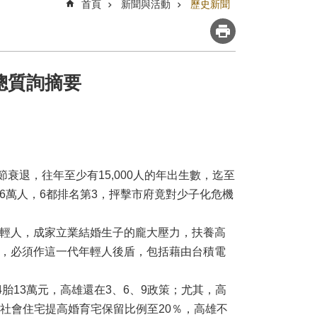
首頁
新聞與活動
歷史新聞
總質詢摘要
衰退，往年至少有15,000人的年出生數，迄至
286萬人，6都排名第3，抨擊市府竟對少子化危機
輕人，成家立業結婚生子的龐大壓力，扶養高
，必須作這一代年輕人後盾，包括藉由台積電
胎13萬元，高雄還在3、6、9政策；尤其，高
布社會住宅提高婚育宅保留比例至20％，高雄不