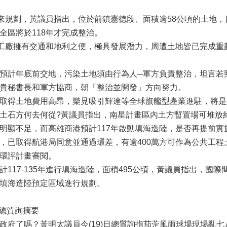
來規劃，黃議員指出，位於前鎮憲德段、面積逾58公頃的土地
全區將於118年才完成整治。
工廠擁有交通和地利之便，極具發展潛力，周遭土地皆已完成重
預計年底前交地，污染土地須由行為人─軍方負責整治，坦言若
貴秘書長和軍方協商，朝「整治並開發」方向努力。
取得土地費用高昂，樂見吸引輝達等全球旗艦型產業進駐，將是
石方何去何從?黃議員指出，南星計畫區內土方暫置場可堆放約6
明顯不足，而高雄商港預計117年啟動填海造陸，是否再提前實
已取得航港局同意並通過環差，有逾400萬方可作為公共工程
環評計畫審閱。
117-135年進行填海造陸，面積495公頃，黃議員指出，國際
填海造陸預定區域進行規劃。
員總質詢摘要
府了嗎？黃明太議員今(19)日總質詢指茄萣風雨球場現場亂