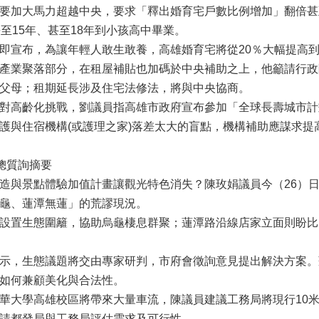
要加大馬力超越中央，要求「釋出婚育宅戶數比例增加」翻倍甚
長至15年、甚至18年到小孩高中畢業。
宣布，為讓年輕人敢生敢養，高雄婚育宅將從20％大幅提高到3
產業聚落部分，在租屋補貼也加碼於中央補助之上，他籲請行政
父母；租期延長涉及住宅法修法，將與中央協商。
對高齡化挑戰，劉議員指高雄市政府宣布參加「全球長壽城市計
護與住宿機構(或護理之家)落差太大的盲點，機構補助應謀求提
員總質詢摘要
與景點體驗加值計畫讓觀光特色消失？陳玫娟議員今（26）
龜、蓮潭無蓮」的荒謬現況。
設置生態圍籬，協助烏龜棲息群聚；蓮潭路沿線店家立面則盼比
示，生態議題將交由專家研判，市府會徵詢意見提出解決方案。
如何兼顧美化與合法性。
大學高雄校區將帶來大量車流，陳議員建議工務局將現行10米
請都發局與工務局評估需求及可行性。