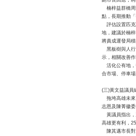
楠梓益群橋周
點，長期推動「
評估設置匹克球
地，建議於楠梓
將責成運發局積
黑板樹與人行
示，相關改善作
活化公有地，
合市場、停車場
(三)黃文益議
拖垮高雄未來的
志恩及陳菁徽委
黃議員指出，政
高雄更有利，2
陳其邁市長對