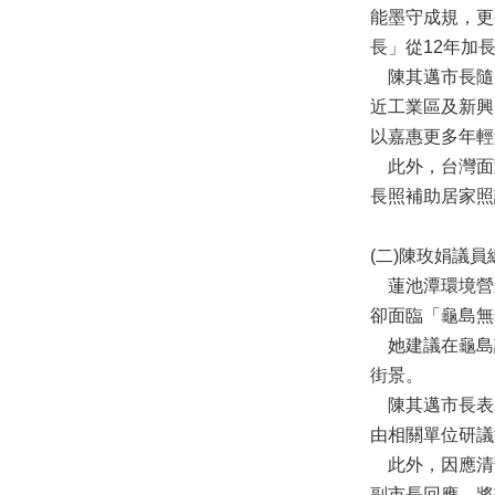
能墨守成規，更
長」從12年加
陳其邁市長隨即
近工業區及新興
以嘉惠更多年輕
此外，台灣面
長照補助居家照
(二)陳玫娟議
蓮池潭環境營造
卻面臨「龜島無
她建議在龜島
街景。
陳其邁市長表
由相關單位研議
此外，因應清華
副市長回應，將