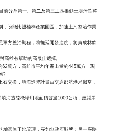
，目前分為第一、第二及第三工區推動土壤污染整
劃，盼能比照楠梓產業園區，加速土污整治作業
照軍方整治期程，將拖延開發進度，將責成林欽
對高雄有幫助的高最佳選擇。
2萬方，高雄市平均年產出量約445萬方，現
施?
土石交換，填海造陸計畫由交通部航港局職掌，
間填海造陸機場用地面積皆逾1000公頃，建議爭
七八糟毫無工地管理，宛如無政府狀態；另一座路