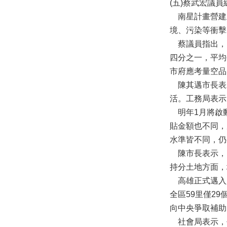
(五)蔡武宏議
南星計畫營建土
境、污染等衝擊
蔡議員指出，因
四分之一，平均
市府應考量空品
陳其邁市長表
活。工務局表示
明年1月將啟
貼金額也不同，
水準皆不同，仍
陳市長表示，
持分土地方面，
高雄正式邁入超
全區59里僅2
向中央爭取補助
社會局表示，