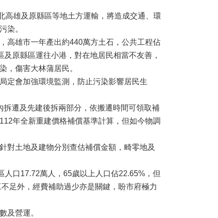
自北高雄及原縣區等地土方運輸，將造成交通、環
污染。
高雄市一年產出約440萬方土石，公共工程佔
市區及原縣區運往小港，對在地居民相當不友善，
染，傷害大林蒲居民。
局定會加強環境監測，防止污染影響居民生
內拆遷及先建後拆兩部分，依搬遷時間可領取補
112年全新重建價格補償基準計算，但如今物調
針對土地及建物分別查估補償金額，畸零地及
7.72萬人，65歲以上人口佔22.65%，但
工不足外，經費補助過少亦是關鍵，盼市府極力
數及營運。