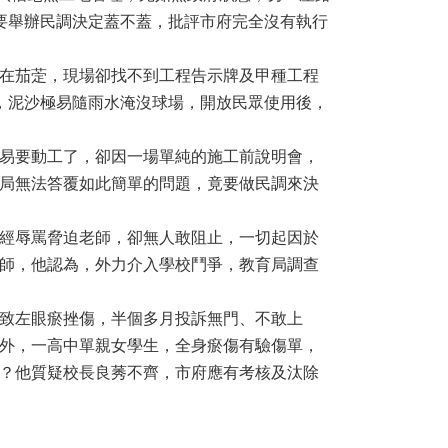
要舉辦民調決定蓋不蓋，批評市府完全沒有執行
在茄萣，現場卻找不到工程告示牌及甲種工程
，泥沙極易隨雨水淹沒球場，開放民眾使用後，
易要動工了，卻因一場單純的施工前說明會，
局無法答覆如此簡單的問題，竟要做民調來決
經辱罵脅迫老師，卻無人敢阻止，一切起因於
師，他認為，外力介入學校鬥爭，教育局調查
致左眼瘀挫傷，半個多月投訴無門、不敢上
外，一高中單親女學生，全身瘀傷有驗傷單，
？他質疑校長良莠不齊，市府應有考核及汰除