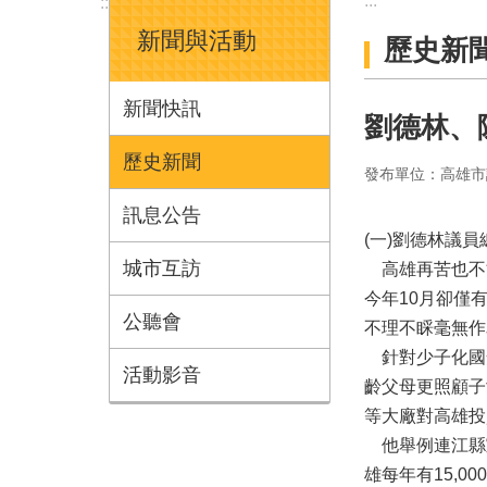
:::
:::
新聞與活動
歷史新
新聞快訊
劉德林、
歷史新聞
發布單位：高雄市
訊息公告
(一)劉德林議
城市互訪
高雄再苦也不能
今年10月卻僅
公聽會
不理不睬毫無作
針對少子化國
活動影音
齡父母更照顧子
等大廠對高雄投
他舉例連江縣宣
雄每年有15,