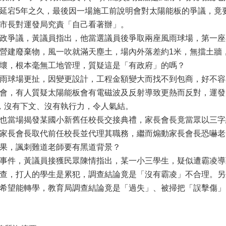
延宕5年之久，最後因一場施工前說明會對太陽能板的爭議，竟
市長對運發局究責「自己看著辦」。
政爭議，黃議員指出，他當選議員後爭取兩座風雨球場，第一座
營建廢棄物，風一吹就滿天塵土，場內外落差約1米，無擋土牆
壞，根本毫無工地管理，質疑這是「有政府」的嗎？
雨球場更扯，因變更設計，工程金額變大而找不到包商，好不容
會，有人質疑太陽能板會有電磁波及反射導致更熱而反對，運發
，沒有下文、沒有執行力，令人氣結。
也當場揭發某國小新舊任校長交接典禮，家長會長竟當眾以三字
家長會長取代前任校長並代理其職務，繼而煽動家長會長恐嚇老
果，諷刺難道老師要有黑道背景？
事件，黃議員接獲民眾陳情指出，某一小三學生，疑似遭霸凌導
查，打人的學生是累犯，調查結論竟是「沒有霸凌」不合理。另
希望能轉學，教育局調查結論竟是「過失」、被掃把「誤擊傷」