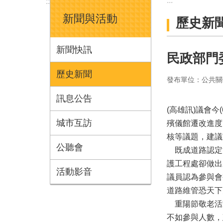
:::
:::
新聞與活動
歷史新
新聞快訊
民政部門
歷史新聞
發布單位：公共關
訊息公告
(高雄訊)議會
城市互訪
殯儀館遷改進度
核等議題，建議
公聽會
既成道路認定
護工程處卻做出
活動影音
議員認為參與會
道路維管恐天下
重陽節敬老活動
不如參與人數，