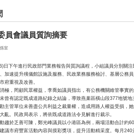
聞
委員會議員質詢摘要
係室
今(6)日下午進行民政部門業務報告與質詢議程，小組議員分別關
、加速提升殯儀館設施及服務、民政業務服務檢討、基層公務員
市府重視及改善。
消極，罔顧民眾權益，李喬如議員指出，有公務機關維管事實的
未曾有認定既成道路紀錄之結論，導致燕巢區橫山段377地號
勘主管單位未善盡公共利益之裁量權，造成用路人權益受損，她
大亂。民政局表示，將依既成道路法令見解進行裁示。
趨於乏善可陳，鄭光峰議員以小港區為例，兩場活動合計約600
建議市府豐富活動內容與摸彩獎項，提升活動精采度。每月24