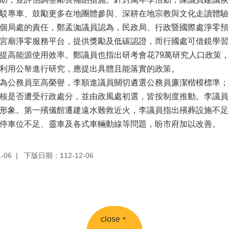
駁專車、鼓勵更多在地團體參與、深耕在地宗教與文化走讀體驗
個局處的責任，鄭孟洳議員認為，民政局、行政暨國際處淨零預
宮廟淨零服務平台，提供獎勵及低碳認證，而行國處可借鏡學習
提高能源使用效率。鄭議員也指出研考會花79萬研究人口政策
利用公帑進行研究，應提出具體且能落實的政策。
為公務員至高榮譽，李順進議員關切遴選公務員廉潔楷模標準；
核是否遭受行政處分，並由政風處初選，皆按制度推動。李議員
形象。第一殯儀館遷建遠水難救近火，李議員指出殯葬設施不足
停車位不足、靈車及各式車輛動線等問題，盼市府加以改善。
-06
下版日期：112-12-06
close