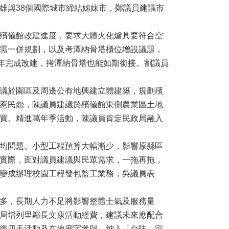
雄與38個國際城市締結姊妹市，鄭議員建議市
殯儀館改建進度，要求大體火化爐具要符合空
需一併規劃，以及考潭納骨塔櫃位增設議題，
0年完成改建，拷潭納骨塔也能如期銜接。劉議員
議於園區及周邊公有地興建立體建築，規劃殯
惹民怨，陳議員建議於殯儀館東側農業區土地
買。精進萬年季活動，陳議員肯定民政局融入
均問題、小型工程預算大幅漸少，影響原縣區
實際，面對議員建議與民眾需求，一拖再拖，
變成辦理校園工程發包監工業務，吳議員表
多，長期人力不足將影響整體士氣及服務量
局增列里鄰長文康活動經費，建議未來應配合
復四天活動及在地廟宇參與、納入「台味」宗