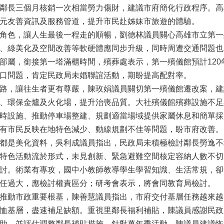
鄰長三個月核銷一次相當勞力傷財，建議市府簡化行政程序。高
元友善資訊及服務管道，提升市民赴姊妹市旅遊的體驗。
角色，讓人生最後一程走的順暢，劉德林議員關心高雄市立第一
、綠美化及空間改善等軟硬體應同步升級，同時周遭交通問題也
部屬，銜接第一塔滿櫃時間，殯葬處表示，第一殯儀館預計12
口問題，肯定民政局未婚聯誼活動，期盼提高配對率。
路，讓往生者更有尊嚴，陳玫娟議員關切第一殯儀館遷改案，建
、環保金爐及火化場，提升治喪品質。大社殯儀館殯葬設施不足
時設施、推動停車場整建、規劃適當場域提供家屬休息和簡單採
有市民反映在地特色減少、動線規劃不佳等問題，盼市府改善。
都是美化資料，吳利成議員指出，民政局未積極檢討鄰長勞逸不
特色活動流於形式，未見創新、緊急避難空間核定容納人數不切
討。術業有專攻，國中小教師教導學生學習知識、生活常規，卻
任過大，應檢討權責區分；研考會表示，將會同教育局檢討。
推動市政重要根基，陳善慧議員指出，市府交付基層任務越來越
恤基層，盡速補足缺額。重視里鄰長福利補貼，陳議員感謝民政
助，並評估調整鄰長補貼措施。針對萬年季活動，陳議員建議恢