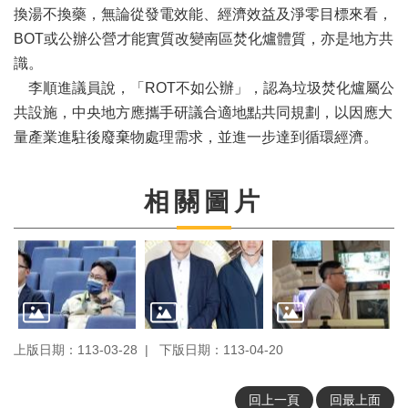
務
換湯不換藥，無論從發電效能、經濟效益及淨零目標來看，
BOT或公辦公營才能實質改變南區焚化爐體質，亦是地方共
本
會
識。
系
李順進議員說，「ROT不如公辦」，認為垃圾焚化爐屬公
統
共設施，中央地方應攜手研議合適地點共同規劃，以因應大
量產業進駐後廢棄物處理需求，並進一步達到循環經濟。
回
首
頁
相關圖片
網
站
導
覽
ENGLISH
影
上版日期：113-03-28
下版日期：113-04-20
音
隨
回上一頁
回最上面
選