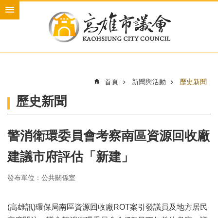
跳到主要內容區塊
進
階
搜
尋
首頁
新聞與活動
歷史新聞
本
歷史新聞
會
介
紹
警消衛環委員會考察南區資源回收廠
本
會
建議市府評估「新建」
議
員
發布單位：公共關係室
新
聞
(高雄訊)環保局南區資源回收廠ROT案引發議員及地方居民
與