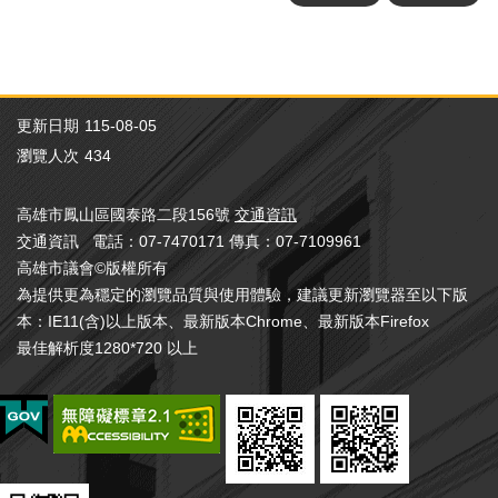
視
訊
系
統
更新日期
115-08-05
議
長
瀏覽人次
434
信
箱
高雄市鳳山區國泰路二段156號
交通資訊
交通資訊 電話：07-7470171 傳真：07-7109961
隱
高雄市議會©版權所有
私
權
為提供更為穩定的瀏覽品質與使用體驗，建議更新瀏覽器至以下版
宣
本：IE11(含)以上版本、最新版本Chrome、最新版本Firefox
告
最佳解析度1280*720 以上
資
訊
安
全
政