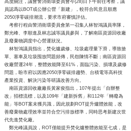
高度關注，議會警消衛環委員會今(28)日下午前往考察，議
活
動
員認爲以BOT或公辦公營「新建」，較符合民意且順應
2050淨零碳排潮流，要求市府審慎評估。
大
考察行程由警消衛環委員會第一召集人林智鴻議員率隊，
會
資
鄭光峰、李順進及林志誠等議員參與，了解南區資源回收廠
訊
及廢棄物調度中心營運狀況。
林智鴻議員指出，焚化爐歲修、垃圾處理量下滑，導致搶
本
會
單、塞車及垃圾囤放問題頻傳，民怨陳情不斷；南區資源回
出
收廠營運24年，整體效能降至61%，面臨污染、損壞及歲修
版
問題，盼市府以因應2050淨零碳排趨勢、台積電等高科技
品
產業投資、解決污染等研議改善方向。
法
南區資源回收廠廠長黃家俊指出，107年提出「自辦整
規
改」招標流標，以及109年「建新拆舊」和112年「轉廢為
專
區
能」等BOT案未獲共識，因此規劃ROT提升爐體效能，改
善廢棄物處理效率並符合空污排放標準，同時思考新建次世
便
代先進焚化廠。
民
服
鄭光峰議員說，ROT僅能提升焚化爐整體效能至七成，是