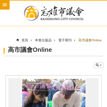
跳到主要內容區塊
進
階
搜
尋
首頁
本會出版品
電子期刊
高市議會Online
本
高市議會Online
會
介
紹
本
會
議
員
新
聞
與