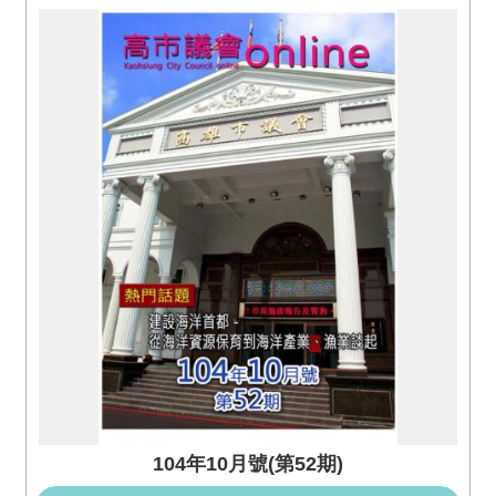
視
訊
系
統
議
長
信
箱
隱
私
權
宣
告
資
訊
安
全
104年10月號(第52期)
政