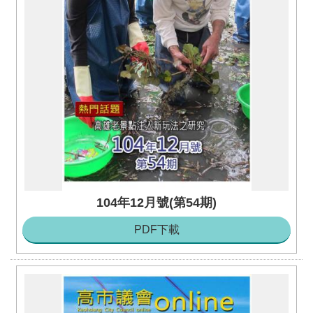
活
動
大
會
資
訊
本
會
出
版
品
104年12月號(第54期)
法
規
PDF下載
專
區
便
民
服