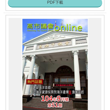
策
PDF下載
宣
告
著
作
權
聲
明
RSS
訂
閱
專
區