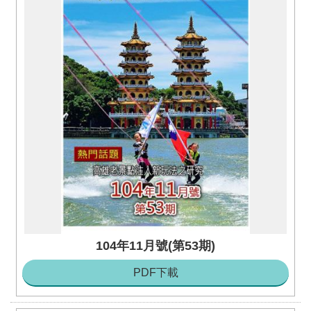
務
本
會
系
統
回
首
頁
網
站
導
覽
ENGLISH
104年11月號(第53期)
影
PDF下載
音
隨
選