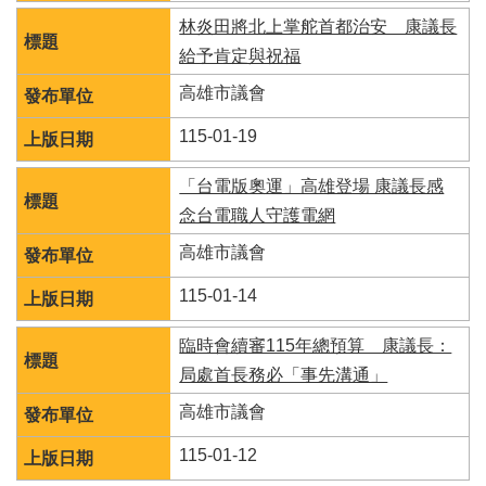
務
林炎田將北上掌舵首都治安 康議長
本
給予肯定與祝福
會
高雄市議會
系
統
115-01-19
回
「台電版奧運」高雄登場 康議長感
首
念台電職人守護電網
頁
高雄市議會
網
站
115-01-14
導
覽
臨時會續審115年總預算 康議長：
ENGLISH
局處首長務必「事先溝通」
影
高雄市議會
音
隨
115-01-12
選