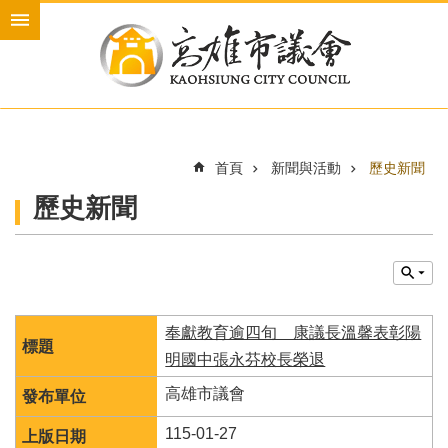
跳到主要內容區塊
進
階
搜
尋
首頁
新聞與活動
歷史新聞
本
歷史新聞
會
介
紹
本
會
奉獻教育逾四旬 康議長溫馨表彰陽
議
員
明國中張永芬校長榮退
新
高雄市議會
聞
115-01-27
與