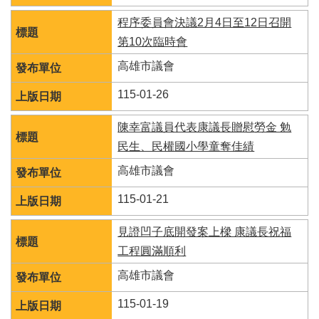
活
動
程序委員會決議2月4日至12日召開
第10次臨時會
大
會
高雄市議會
資
訊
115-01-26
本
陳幸富議員代表康議長贈慰勞金 勉
會
民生、民權國小學童奪佳績
出
版
高雄市議會
品
115-01-21
法
規
見證凹子底開發案上樑 康議長祝福
專
工程圓滿順利
區
高雄市議會
便
民
115-01-19
服