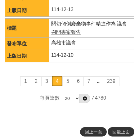
114-12-13
關切傾倒廢棄物事件精進作為 議會
召開專案報告
高雄市議會
114-12-10
1
2
3
4
5
6
7
...
239
每頁筆數
/
4780
回上一頁
回最上面