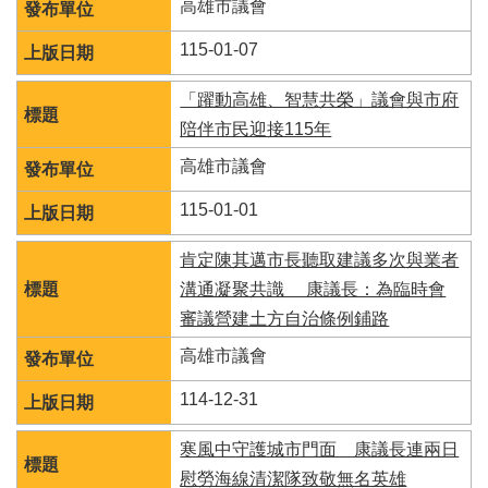
策
高雄市議會
宣
告
115-01-07
著
「躍動高雄、智慧共榮」議會與市府
作
陪伴市民迎接115年
權
聲
高雄市議會
明
115-01-01
RSS
訂
肯定陳其邁市長聽取建議多次與業者
閱
專
溝通凝聚共識 康議長：為臨時會
區
審議營建土方自治條例鋪路
高雄市議會
114-12-31
寒風中守護城市門面 康議長連兩日
慰勞海線清潔隊致敬無名英雄