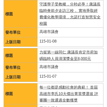
視
守護學子受教權，分秒必爭！康議長
訊
臨時會前夕走訪三校， 實地爭取經
系
費優化教學環境，允諾打造智慧安全
統
校園
議
高雄市議會
長
信
115-01-08
箱
力挺第一線同仁 康議長肯定市府加
隱
私
碼臨時人員清潔獎金至8,000元
權
高雄市議會
宣
告
115-01-07
資
訊
每一位都是感動社會的典範！ 首屆
安
高雄市李氏10大傑出菁英獎選拔 評
全
審團一致通過全數獲獎
政