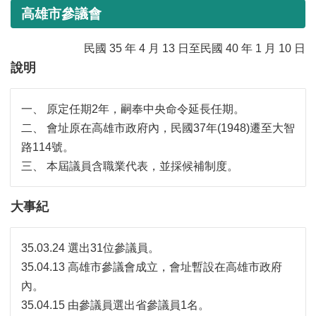
活
99-103
高雄市議會第一屆
高雄市參議會
動
95-99
合併前高雄市議會第七屆
大
民國 35 年 4 月 13 日至民國 40 年 1 月 10 日
會
說明
資
91-95
合併前高雄市議會第六屆
訊
一、 原定任期2年，嗣奉中央命令延長任期。
87-91
合併前高雄市議會第五屆
本
二、 會址原在高雄市政府內，民國37年(1948)遷至大智
會
83-87
合併前高雄市議會第四屆
路114號。
出
版
三、 本屆議員含職業代表，並採候補制度。
品
78-83
合併前高雄市議會第三屆
法
大事紀
74-78
合併前高雄市議會第二屆
規
專
70-74
合併前高雄市議會第一屆
35.03.24 選出31位參議員。
區
35.04.13 高雄市參議會成立，會址暫設在高雄市政府
便
68-70
改制直轄市臨時市議會
內。
民
35.04.15 由參議員選出省參議員1名。
服
66-68
省轄市高雄市議會第九屆