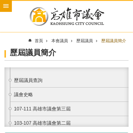
跳到主要內容區塊
進
階
搜
尋
首頁
本會議員
歷屆議員
歷屆議員簡介
歷屆議員簡介
本
會
介
紹
歷屆議員查詢
本
會
議會史略
議
員
107-111
高雄市議會第三屆
新
聞
103-107
高雄市議會第二屆
與