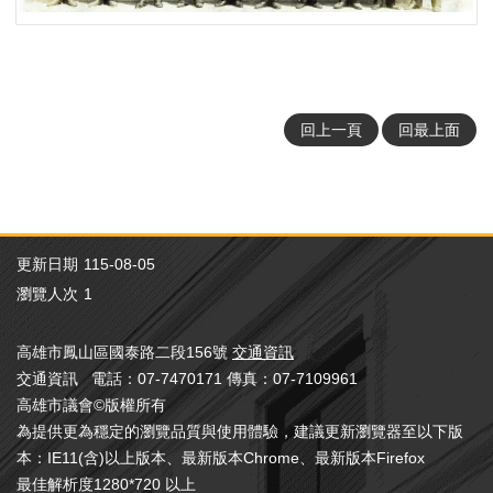
策
57-62
高雄縣議會第七屆
宣
告
53-57
高雄縣議會第六屆
著
作
50-53
高雄縣議會第五屆
回上一頁
回最上面
權
聲
47-50
高雄縣議會第四屆
明
RSS
44-47
高雄縣議會第三屆
訂
更新日期
115-08-05
閱
42-44
高雄縣議會第二屆
專
瀏覽人次
1
區
40-42
高雄縣議會第一屆
高雄市鳳山區國泰路二段156號
交通資訊
交通資訊 電話：07-7470171 傳真：07-7109961
35-40
高雄縣參議會
高雄市議會©版權所有
為提供更為穩定的瀏覽品質與使用體驗，建議更新瀏覽器至以下版
本：IE11(含)以上版本、最新版本Chrome、最新版本Firefox
最佳解析度1280*720 以上