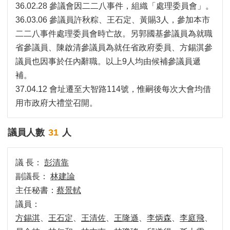
務
36.02.28 參議會因二二八事件，組織「處理委員會」。
36.03.06 參議員許秋粽、王石定、黃賜3人，參加本市
本
62-66
省轄市高雄市議會第八屆
會
二二八事件處理委員會時亡故。另郭國基參議員為就職
系
省參議員、陳啟清參議員為就任省政府委員、方錫淇參
57-62
省轄市高雄市議會第七屆
統
議員也因事於任內辭職。以上9人均由候補參議員遞
53-57
省轄市高雄市議會第六屆
補。
回
37.04.12 會址遷至大智路114號，惟嗣後每次大會均借
首
50-53
省轄市高雄市議會第五屆
用市政府大禮堂召開。
頁
47-50
省轄市高雄市議會第四屆
網
議員人數
31
人
站
導
44-47
省轄市高雄市議會第三屆
覽
議 長：
彭清靠
42-44
省轄市高雄市議會第二屆
ENGLISH
副議長：
林建論
主任秘書：
蔡景軾
影
40-42
省轄市高雄市議會第一屆
議員：
音
隨
方錫淇
、
王石定
、
王清佐
、
王隆遜
、
李炳森
、
李庭飛
、
35-40
高雄市參議會
選