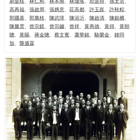
易金枝
、
林仁和
、
林本南
、
林瓊瑤
、
邱道得
、
孫太雲
、
視
高再福
95-99
、
高雄縣議會第十六屆
張啟周
、
張媽意
、
莊高都
、
許玉崑
、
許秋粽
、
訊
系
郭國基
、
郭萬枝
、
陳武璋
、
陳浴沂
、
陳啟清
、
陳銀櫃
、
統
91-95
高雄縣議會第十五屆
陳騰雲
、
曾宗鏡
、
曾宗鏞
、
曾祥
、
黃再德
、
黃得
、
黃朝
聰
、
黃賜
、
蔣金聰
、
蔡文賓
、
蕭華銘
、
駱榮金
、
鐘同
議
87-91
高雄縣議會第十四屆
長
加
、
龔遜霖
信
83-87
高雄縣議會第十三屆
箱
隱
79-83
高雄縣議會第十二屆
私
權
75-79
高雄縣議會第十一屆
宣
告
71-75
高雄縣議會第十屆
資
訊
66-71
高雄縣議會第九屆
安
全
62-66
高雄縣議會第八屆
政