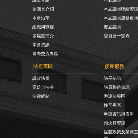
副議長介紹
本屆議員聯絡資
本會沿革
本屆議員服務處
組織與職權
歷屆議員
多媒體簡介
委員會一覽表
本會資訊
國際交流專區
法規專區
便民服務
議政法規
議長信箱
高雄市法令
議員聯絡資訊
法律網站
遊說法專區
性平專區
申請資訊與表單
預決算資訊
媒體政策及業務
形