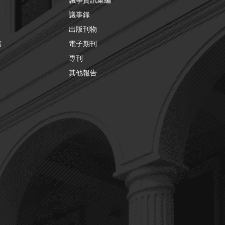
議事錄
出版刊物
稿
電子期刊
專刊
其他報告