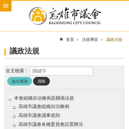
跳到主要內容區塊
進
階
搜
尋
首頁
法規專區
議政法規
議政法規
本
會
介
全文檢索：
紹
本
會
議
本會組織自治條例及關係法規
員
高雄市議會組織自治條例
新
高雄市議會議事規則
聞
高雄市議會各種委員會設置辦法
與