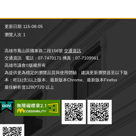
務
第8條
本
高雄市議會黨團辦公室設置辦法
會
系
更新日期
115-08-05
統
瀏覽人次
1
回
高雄市鳳山區國泰路二段156號
交通資訊
首
交通資訊 電話：07-7470171 傳真：07-7109961
頁
高雄市議會©版權所有
為提供更為穩定的瀏覽品質與使用體驗，建議更新瀏覽器至以下版
網
站
本：IE11(含)以上版本、最新版本Chrome、最新版本Firefox
導
最佳解析度1280*720 以上
覽
ENGLISH
影
音
隨
選