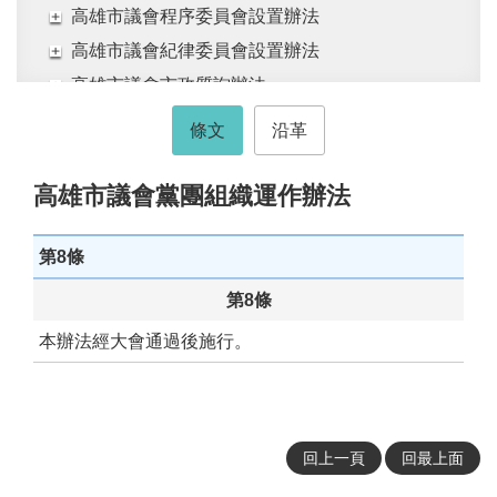
活
高雄市議會程序委員會設置辦法
動
高雄市議會紀律委員會設置辦法
大
高雄市議會市政質詢辦法
會
高雄市議會人民請願案處理辦法
資
條文
沿革
訊
高雄市議會錄音及錄影管理規則
本
高雄市議會旁聽規則
高雄市議會黨團組織運作辦法
會
高雄市議會聽證辦法
出
版
第8條
高雄市議會黨團組織運作辦法
品
第1條
第8條
法
第2條
本辦法經大會通過後施行。
規
第3條
專
區
第4條
第5條
便
民
回上一頁
回最上面
第6條
服
第7條