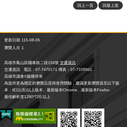
務
回上一頁
回最上面
第7條
本
第8條
會
系
第9條
統
第10條
更新日期
115-08-05
第11條
回
瀏覽人次
1
首
頁
高雄市鳳山區國泰路二段156號
交通資訊
網
交通資訊 電話：07-7470171 傳真：07-7109961
站
高雄市議會©版權所有
導
為提供更為穩定的瀏覽品質與使用體驗，建議更新瀏覽器至以下版
覽
本：IE11(含)以上版本、最新版本Chrome、最新版本Firefox
ENGLISH
最佳解析度1280*720 以上
影
音
隨
選