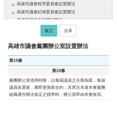
活
高雄市議會程序委員會設置辦法
動
高雄市議會紀律委員會設置辦法
大
高雄市議會市政質詢辦法
會
高雄市議會人民請願案處理辦法
資
條文
沿革
訊
高雄市議會錄音及錄影管理規則
本
高雄市議會旁聽規則
高雄市議會黨團辦公室設置辦法
會
高雄市議會聽證辦法
出
版
第10條
高雄市議會黨團組織運作辦法
品
高雄市議會黨團辦公室設置辦法
第10條
法
第1條
黨團辦公室借用時限，以每屆議員之任期為限，每屆
規
第2條
專
議員改選後，應即更換新合約；其席次未達本會黨團
區
第3條
組織運作辦法規定之標準時，辦公室即由本會收回。
第4條
便
民
第5條
服
第6條