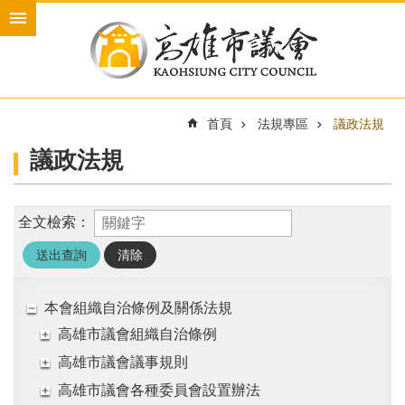
跳到主要內容區塊
進
階
搜
尋
首頁
法規專區
議政法規
議政法規
本
會
介
全文檢索：
紹
本
會
議
本會組織自治條例及關係法規
員
高雄市議會組織自治條例
新
高雄市議會議事規則
聞
高雄市議會各種委員會設置辦法
與