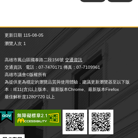
高雄市議會程序委員會設置辦法
務
高雄市議會紀律委員會設置辦法
本
高雄市議會市政質詢辦法
會
系
高雄市議會人民請願案處理辦法
統
更新日期
115-08-05
高雄市議會錄音及錄影管理規則
瀏覽人次
1
高雄市議會旁聽規則
回
首
高雄市議會聽證辦法
高雄市鳳山區國泰路二段156號
交通資訊
頁
高雄市議會黨團組織運作辦法
交通資訊 電話：07-7470171 傳真：07-7109961
網
高雄市議會©版權所有
高雄市議會黨團辦公室設置辦法
站
為提供更為穩定的瀏覽品質與使用體驗，建議更新瀏覽器至以下版
導
本：IE11(含)以上版本、最新版本Chrome、最新版本Firefox
覽
最佳解析度1280*720 以上
ENGLISH
影
音
隨
選