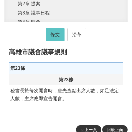
活
第2章 提案
動
第3章 議事日程
大
第4章 開會
會
第5章 聽取報告與質詢
資
條文
沿革
訊
第6章 議案審查
第7章 讀會
本
高雄市議會議事規則
會
第8章 討論
出
第9章 表決
版
第23條
品
第10章 復議與覆議
第23條
法
第11章 秘密會議
秘書長於每次開會時，應先查點出席人數，如足法定
規
第12章 會議紀錄
專
人數，主席應即宣告開會。
區
第13章 秩序
第14章 附則
便
民
高雄市議會各種委員會設置辦法
服
回上一頁
回最上面