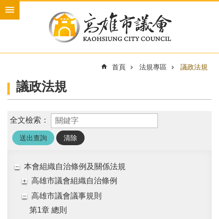
跳到主要內容區塊
進
階
搜
尋
首頁
法規專區
議政法規
議政法規
本
會
介
全文檢索：
紹
本
會
議
本會組織自治條例及關係法規
員
高雄市議會組織自治條例
新
高雄市議會議事規則
聞
第1章 總則
與